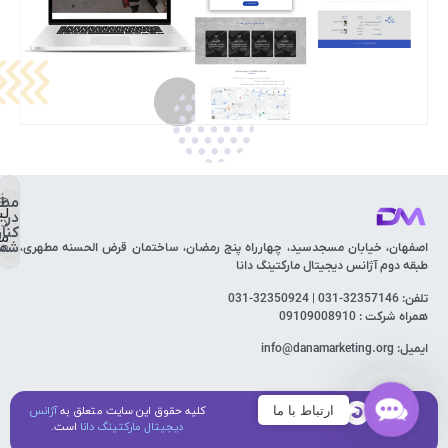
خ
مطم
لی
در
دی
کنار
مف
ما
شما
اصفهان، خیابان مسجدسید، چهارراه پنج رمضان، ساختمان قرض الحسنه مطهری،
طبقه دوم آژانس دیجیتال مارکتینگ دانا
تلفن: 32357146-031 | 32350924-031
همراه شرکت : 09109008910
ایمیل: info@danamarketing.org
Contact
کلیه حقوق این سایت متعلق به
آژانس
ارتباط با ما
Us
دیجیتال مارکتینگ دانا
است.