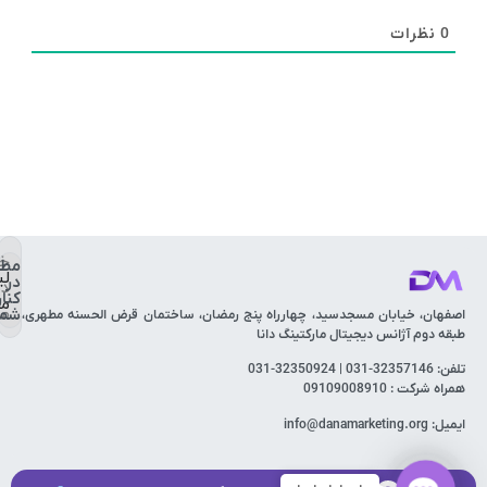
0
نظرات
خ
مطم
لی
در
دی
کنار
مف
ما
شما
اصفهان، خیابان مسجدسید، چهارراه پنج رمضان، ساختمان قرض الحسنه مطهری،
طبقه دوم آژانس دیجیتال مارکتینگ دانا
تلفن: 32357146-031 | 32350924-031
همراه شرکت : 09109008910
ایمیل: info@danamarketing.org
Contact