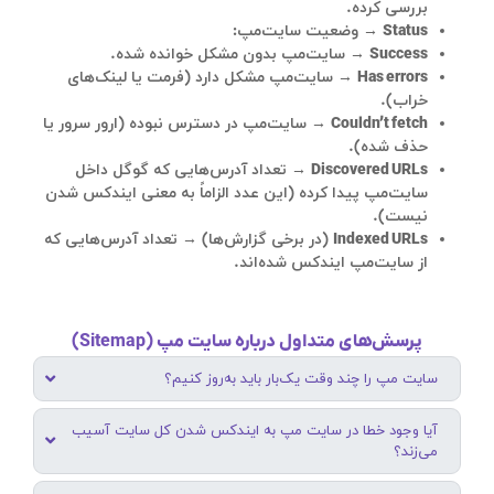
بررسی کرده.
Status
→ وضعیت سایت‌مپ:
Success
→ سایت‌مپ بدون مشکل خوانده شده.
Has errors
→ سایت‌مپ مشکل دارد (فرمت یا لینک‌های
خراب).
Couldn’t fetch
→ سایت‌مپ در دسترس نبوده (ارور سرور یا
حذف شده).
Discovered URLs
→ تعداد آدرس‌هایی که گوگل داخل
سایت‌مپ پیدا کرده (این عدد الزاماً به معنی ایندکس شدن
نیست).
Indexed URLs
(در برخی گزارش‌ها) → تعداد آدرس‌هایی که
از سایت‌مپ ایندکس شده‌اند.
پرسش‌های متداول درباره سایت مپ (Sitemap)
سایت مپ را چند وقت یک‌بار باید به‌روز کنیم؟
آیا وجود خطا در سایت مپ به ایندکس شدن کل سایت آسیب
می‌زند؟