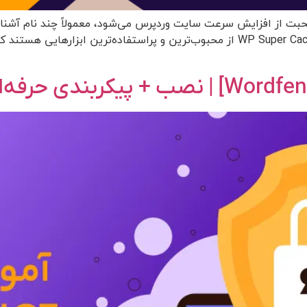
Rocket، LiteSpeed Cache، W3 Total Cache و WP Super Cache از محبوب‌ترین و پر‌استف