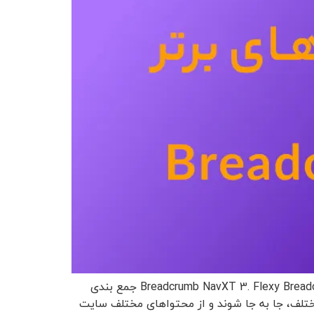
راهنمای مقاله مقدمه 1. Breadcrumb چیست؟ 2. ‌Breadcrumb NavXT 3. Flexy Breadcrumb 4. Yoast SEO 5. WooCommerce Breadcrumbs 6. Breadcrumb جمع بندی
مختلف، جا به جا شوند و از محتواهای مختلف سایت