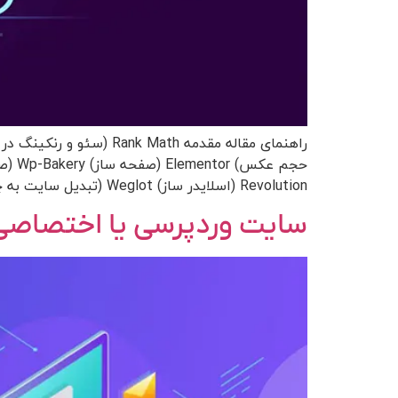
Revolution (اسلایدر ساز) Weglot (تبدیل سایت به چند زبانه) Social Media […]
سایت وردپرسی یا اختصاصی؟ + 10 مزایا و 10