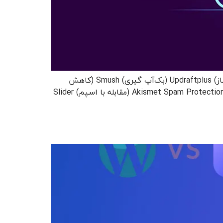
راهنمای مقاله مقدمه Rank Math (سئو و رنکینگ در موتور‌های جستجو) Gravity Forms (فرم ساز) Wordfence (امنیت ساز) Updraftplus (بک‌آپ گیری) Smush (کاهش
حجم عکس) Elementor (صفحه ساز) Wp-Bakery (صفحه ساز) WooCommerce (فروشگاه ساز) ِDokan (چند فروشندگی) Akismet Spam Protection (مقابله با اسپم) Slider