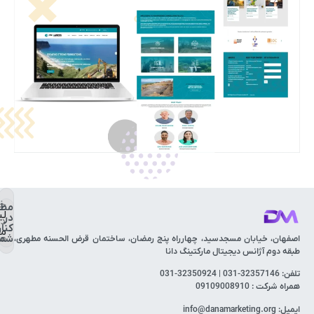
خ
مطم
لی
در
دی
کنار
مف
ما
شما
اصفهان، خیابان مسجدسید، چهارراه پنج رمضان، ساختمان قرض الحسنه مطهری،
طبقه دوم آژانس دیجیتال مارکتینگ دانا
تلفن: 32357146-031 | 32350924-031
همراه شرکت : 09109008910
ایمیل: info@danamarketing.org